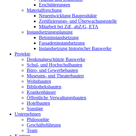
Erschütterungen
Materialforschung
Neuentwicklung Bauprodukte
Zertifizierungs- und Überwachungsstelle
Mitarbeit bei ZiE, abZ/G, ETA
Instandsetzungsplanung
Betoninstandsetzung
Fassadeninstandsetzung
Instandsetzung historischer Bauwerke
Projekte
Denkmalgeschützte Bauwerke
Schul- und Hochschulbauten
Büro- und Gewerbebauten
Museums- und Theaterbauten
Wohnbauten
Bibliotheksbauten
Krankenhäuser
Öffentliche Verwaltungsbauten
Hotelbauten
Sonstige
Unternehmen
Philosophie
Geschäftsführung
Team
Karriere