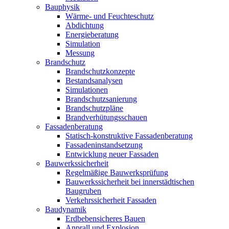
Bauphysik
Wärme- und Feuchteschutz
Abdichtung
Energieberatung
Simulation
Messung
Brandschutz
Brandschutzkonzepte
Bestandsanalysen
Simulationen
Brandschutzsanierung
Brandschutzpläne
Brandverhütungsschauen
Fassadenberatung
Statisch-konstruktive Fassadenberatung
Fassadeninstandsetzung
Entwicklung neuer Fassaden
Bauwerkssicherheit
Regelmäßige Bauwerksprüfung
Bauwerkssicherheit bei innerstädtischen
Baugruben
Verkehrssicherheit Fassaden
Baudynamik
Erdbebensicheres Bauen
Anprall und Explosion