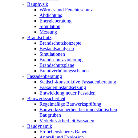
Bauphysik
Wärme- und Feuchteschutz
Abdichtung
Energieberatung
Simulation
Messung
Brandschutz
Brandschutzkonzepte
Bestandsanalysen
Simulationen
Brandschutzsanierung
Brandschutzpläne
Brandverhütungsschauen
Fassadenberatung
Statisch-konstruktive Fassadenberatung
Fassadeninstandsetzung
Entwicklung neuer Fassaden
Bauwerkssicherheit
Regelmäßige Bauwerksprüfung
Bauwerkssicherheit bei innerstädtischen
Baugruben
Verkehrssicherheit Fassaden
Baudynamik
Erdbebensicheres Bauen
Anprall und Explosion