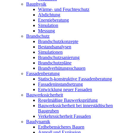
Bauphysik
Wärme- und Feuchteschutz
Abdichtung
Energieberatung
Simulation
Messung
Brandschutz
Brandschutzkonzepte
Bestandsanalysen
Simulationen
Brandschutzsanierung
Brandschutzpläne
Brandverhütungsschauen
Fassadenberatung
Statisch-konstruktive Fassadenberatung
Fassadeninstandsetzung
Entwicklung neuer Fassaden
Bauwerkssicherheit
Regelmäßige Bauwerksprüfung
Bauwerkssicherheit bei innerstädtischen
Baugruben
Verkehrssicherheit Fassaden
Baudynamik
Erdbebensicheres Bauen
Anprall und Explosion