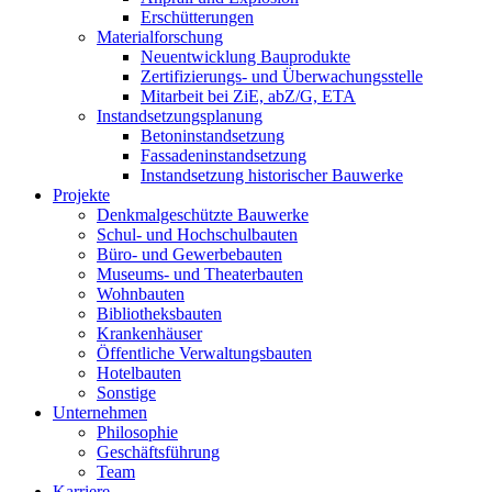
Erschütterungen
Materialforschung
Neuentwicklung Bauprodukte
Zertifizierungs- und Überwachungsstelle
Mitarbeit bei ZiE, abZ/G, ETA
Instandsetzungsplanung
Betoninstandsetzung
Fassadeninstandsetzung
Instandsetzung historischer Bauwerke
Projekte
Denkmalgeschützte Bauwerke
Schul- und Hochschulbauten
Büro- und Gewerbebauten
Museums- und Theaterbauten
Wohnbauten
Bibliotheksbauten
Krankenhäuser
Öffentliche Verwaltungsbauten
Hotelbauten
Sonstige
Unternehmen
Philosophie
Geschäftsführung
Team
Karriere