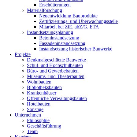
Erschütterungen
Materialforschung
Neuentwicklung Bauprodukte
Zertifizierungs- und Überwachungsstelle
Mitarbeit bei ZiE, abZ/G, ETA
Instandsetzungsplanung
Betoninstandsetzung
Fassadeninstandsetzung
Instandsetzung historischer Bauwerke
Projekte
Denkmalgeschützte Bauwerke
Schul- und Hochschulbauten
Büro- und Gewerbebauten
Museums- und Theaterbauten
Wohnbauten
Bibliotheksbauten
Krankenhäuser
Öffentliche Verwaltungsbauten
Hotelbauten
Sonstige
Unternehmen
Philosophie
Geschäftsführung
Team
Karriere