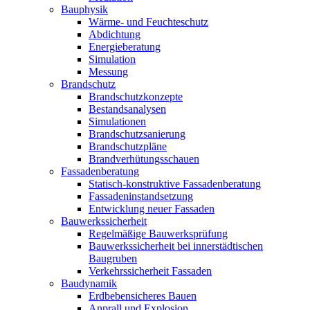
Bauphysik
Wärme- und Feuchteschutz
Abdichtung
Energieberatung
Simulation
Messung
Brandschutz
Brandschutzkonzepte
Bestandsanalysen
Simulationen
Brandschutzsanierung
Brandschutzpläne
Brandverhütungsschauen
Fassadenberatung
Statisch-konstruktive Fassadenberatung
Fassadeninstandsetzung
Entwicklung neuer Fassaden
Bauwerkssicherheit
Regelmäßige Bauwerksprüfung
Bauwerkssicherheit bei innerstädtischen
Baugruben
Verkehrssicherheit Fassaden
Baudynamik
Erdbebensicheres Bauen
Anprall und Explosion