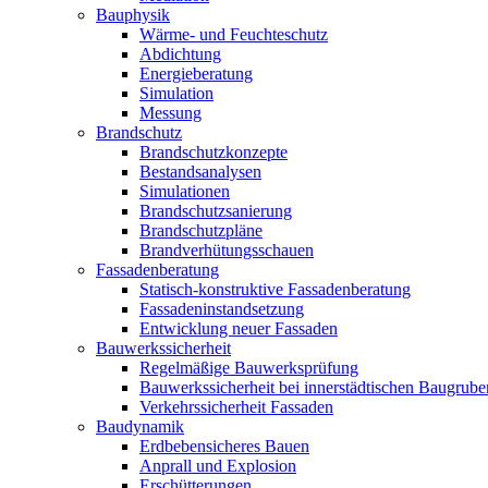
Bauphysik
Wärme- und Feuchteschutz
Abdichtung
Energieberatung
Simulation
Messung
Brandschutz
Brandschutzkonzepte
Bestandsanalysen
Simulationen
Brandschutzsanierung
Brandschutzpläne
Brandverhütungsschauen
Fassadenberatung
Statisch-konstruktive Fassadenberatung
Fassadeninstandsetzung
Entwicklung neuer Fassaden
Bauwerkssicherheit
Regelmäßige Bauwerksprüfung
Bauwerkssicherheit bei innerstädtischen Baugrube
Verkehrssicherheit Fassaden
Baudynamik
Erdbebensicheres Bauen
Anprall und Explosion
Erschütterungen