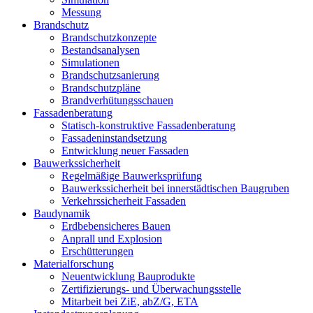
Messung
Brandschutz
Brandschutzkonzepte
Bestandsanalysen
Simulationen
Brandschutzsanierung
Brandschutzpläne
Brandverhütungsschauen
Fassadenberatung
Statisch-konstruktive Fassadenberatung
Fassadeninstandsetzung
Entwicklung neuer Fassaden
Bauwerkssicherheit
Regelmäßige Bauwerksprüfung
Bauwerkssicherheit bei innerstädtischen Baugruben
Verkehrssicherheit Fassaden
Baudynamik
Erdbebensicheres Bauen
Anprall und Explosion
Erschütterungen
Materialforschung
Neuentwicklung Bauprodukte
Zertifizierungs- und Überwachungsstelle
Mitarbeit bei ZiE, abZ/G, ETA