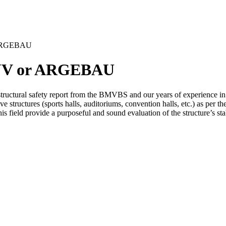
r ARGEBAU
 RÜV or ARGEBAU
tructural safety report from the BMVBS and our years of experience in
e structures (sports halls, auditoriums, convention halls, etc.) as pe
ield provide a purposeful and sound evaluation of the structure’s stab