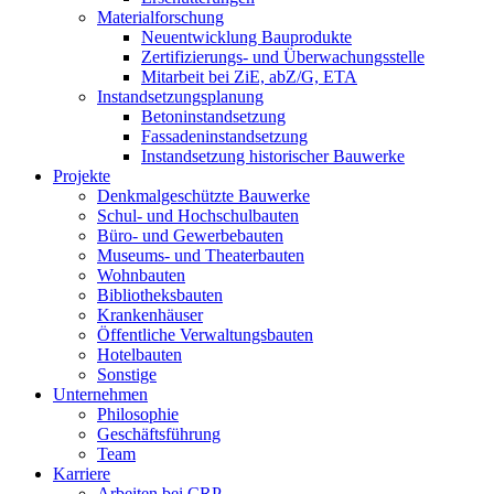
Materialforschung
Neuentwicklung Bauprodukte
Zertifizierungs- und Überwachungsstelle
Mitarbeit bei ZiE, abZ/G, ETA
Instandsetzungsplanung
Betoninstandsetzung
Fassadeninstandsetzung
Instandsetzung historischer Bauwerke
Projekte
Denkmalgeschützte Bauwerke
Schul- und Hochschulbauten
Büro- und Gewerbebauten
Museums- und Theaterbauten
Wohnbauten
Bibliotheksbauten
Krankenhäuser
Öffentliche Verwaltungsbauten
Hotelbauten
Sonstige
Unternehmen
Philosophie
Geschäftsführung
Team
Karriere
Arbeiten bei CRP