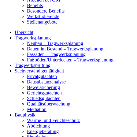
Benefits
Besondere Benefits
Werkstudierende
Stellenangebote
Übersicht
Tragwerksplanung
Neubau – Tragwerksplanung
Bauen im Bestand – Tragwerksplanung
Fassaden – Tragwerksplanung
Fußböden/Unterdecken – Tragwerksplanung
Tragwerksprüfung
Sachverständigentätigkeit
Privatgutachten
Bausubstanzanalyse
Beweissicherung
Gerichtsgutachten
Schiedsgutachten
Qualitätsüberwachung
Mediation
Bauphysik
Wärme- und Feuchteschutz
Abdichtung
Energieberatung
Simulation